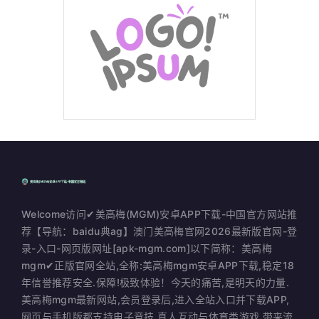
Welcome访问✔美高梅(MGM)安卓APP下载-中国官方网站推
荐【导航：baidu典ag】澳门美高梅官网2026最新版官网-登
录-入口-网页版网址[apk-mgm.com]以下简称：美高梅
mgm✔正版官网全站,全称:美高梅mgm安卓APP下载,稳定18
年信誉推荐安全.保障!极致体验！今天的痛苦,是明天的力量.
美高梅mgm最新网站,会员登录后,进入全站入口并下载APP,
网页与手机版都支持电子竞技,真人互动与体育类游戏,带来流