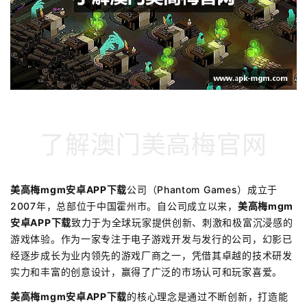
了解澳门美高梅官网
美高梅mgm安卓APP下载
公司（Phantom Games）成立于
2007年，总部位于中国霍州市。自公司成立以来，
美高梅mgm
安卓APP下载
致力于为全球玩家提供创新、刺激和极富沉浸感的
游戏体验。作为一家专注于电子游戏开发与发行的公司，幻影已
经逐步成长为业内领先的游戏厂商之一，凭借其卓越的技术研发
实力和丰富的创意设计，赢得了广泛的市场认可和玩家喜爱。
美高梅mgm安卓APP下载
的核心理念是通过不断创新，打造能