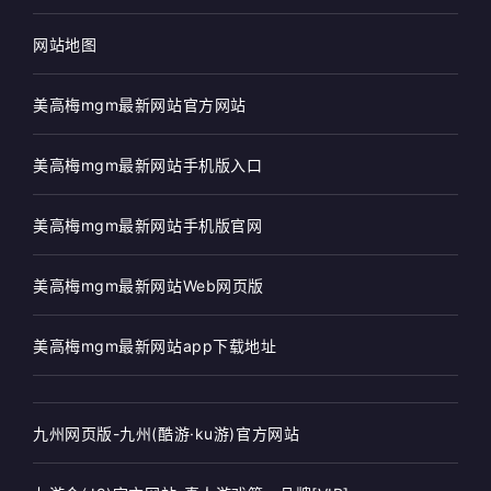
网站地图
美高梅mgm最新网站官方网站
美高梅mgm最新网站手机版入口
美高梅mgm最新网站手机版官网
美高梅mgm最新网站Web网页版
美高梅mgm最新网站app下载地址
九州网页版-九州(酷游·ku游)官方网站